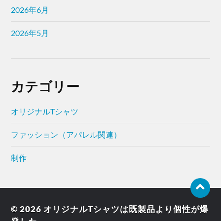
2026年6月
2026年5月
カテゴリー
オリジナルTシャツ
ファッション（アパレル関連）
制作
© 2026
オリジナルTシャツは既製品より個性が爆